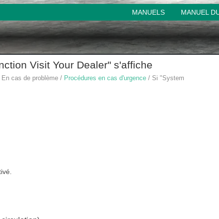
MANUELS
MANUEL DU
tion Visit Your Dealer" s'affiche
 En cas de problème /
Procédures en cas d'urgence
/ Si "System
ivé.